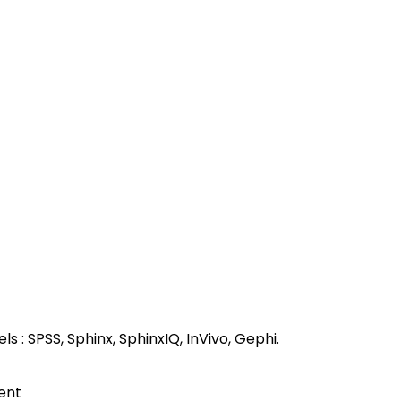
ls : SPSS, Sphinx, SphinxIQ, InVivo, Gephi.
ent