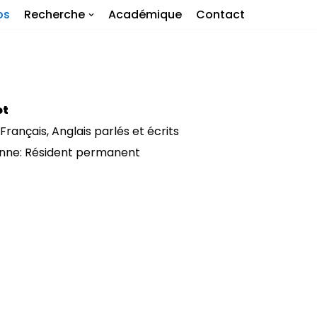
os
Recherche
Académique
Contact
ot
ançais, Anglais parlés et écrits
enne: Résident permanent