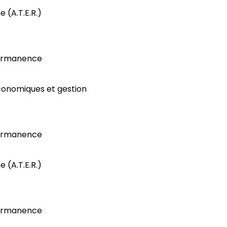
(A.T.E.R.)
permanence
économiques et gestion
permanence
(A.T.E.R.)
permanence